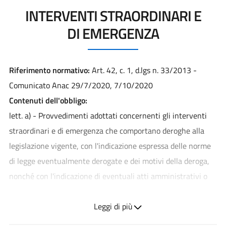
INTERVENTI STRAORDINARI E
DI EMERGENZA
Riferimento normativo:
Art. 42, c. 1, d.lgs n. 33/2013 -
Comunicato Anac 29/7/2020, 7/10/2020
Contenuti dell'obbligo:
lett. a) - Provvedimenti adottati concernenti gli interventi
straordinari e di emergenza che comportano deroghe alla
legislazione vigente, con l'indicazione espressa delle norme
di legge eventualmente derogate e dei motivi della deroga,
nonché con l'indicazione di eventuali atti amministrativi o
giurisdizionali intervenuti.
lett. b) - Termini temporali eventualmente fissati per
Leggi di più
l'esercizio dei poteri di adozione dei provvedimenti