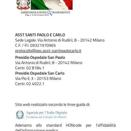
alla normativa vigente in materia.
REGOLAMENTO PER LA GESTIONE DELLE DONAZIONI
LIBERALI A FAVORE DELL'ASST SANTI PAOLO E CARLO
ASST SANTI PAOLO E CARLO
Sede Legale: Via Antonio di Rudinì, 8 - 20142 Milano
C.F. / P.I. 09321970965
protocollo@pec.asst-santipaolocarlo.it
S.C. Affari Generali
Presidio Ospedale San Paolo
Via Antonio di Rudinì, 8 - 20142 Milano
Delibere di accettazione donazioni emergenza
Centr. 02 8184.1
epidemiologica Covid-19
Presidio Ospedale San Carlo
Via Pio II, 3 - 20153 Milano
NOME:
DEL-2022-000490
Centr. 02 4022.1
DATA:
02/03/2022
TITOLO:
ACCETTAZIONE DONAZIONE LIBERALE DELLA
SOMMA DI € 200,00=, DA PARTE DEL SIG. BERTAGLIA
DAVIDE E DELLA SIG.RA SANTOVITA ENZA
Sito web realizzato secondo le linee guida di:
FINALIZZATA A FRONTEGGIARE L’EMERGENZA
EPIDEMIOLOGICA COVID-19. CODICE PROGETTO:FR-
COVID 19 – DONAZ-100%.
Aderiamo allo standard HONcode per l'affidabilità
NOME:
DEL-2021-0003166
dell'informazione medica.