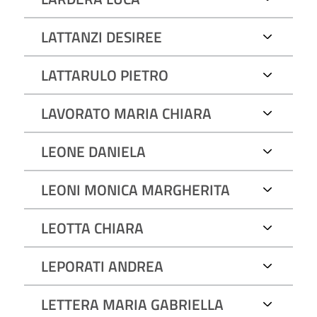
LUME ALESSANDRA
LUNARDELLI MARCO
LUPERINI MICHELANGELO
LATTANZI DESIREE
LURASCHI SIMONE
LUZZI ANDREA-PIERRE
LATTARULO PIETRO
LAVORATO MARIA CHIARA
LEONE DANIELA
LEONI MONICA MARGHERITA
LEOTTA CHIARA
LEPORATI ANDREA
LETTERA MARIA GABRIELLA