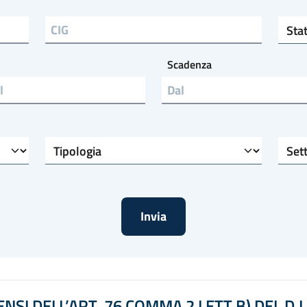
Stato
CIG
Scadenza
l
Tipologia
Settore di riferimento
NSI DELL’ART. 76 COMMA 2 LETT B) DEL D.