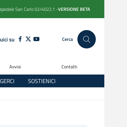
spedale San Carlo 02/4022.1 -
VERSIONE BETA
uici su
FACEBOOK
TWITTER
YOUTUBE
Cerca
Avvisi
Contatti
GERCI
SOSTIENICI