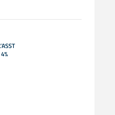
’ASST
 4%