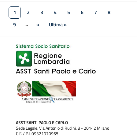
Paginazione
1
2
3
4
5
6
7
8
Pagina attuale
Pagina
Pagina
Pagina
Pagina
Pagina
Pagina
Pagina
…
9
››
Ultima »
Pagina
Pagina successiva
Ultima pagina
ASST SANTI PAOLO E CARLO
Sede Legale: Via Antonio di Rudinì, 8 - 20142 Milano
C.F. / P.I. 09321970965