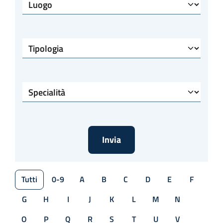
Luogo
Tipologia
Specialità
Tutti
0-9
A
B
C
D
E
F
G
H
I
J
K
L
M
N
O
P
Q
R
S
T
U
V