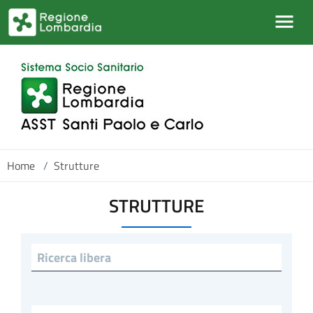
Salta al contenuto principale
Home
/
Strutture
STRUTTURE
Ricerca libera