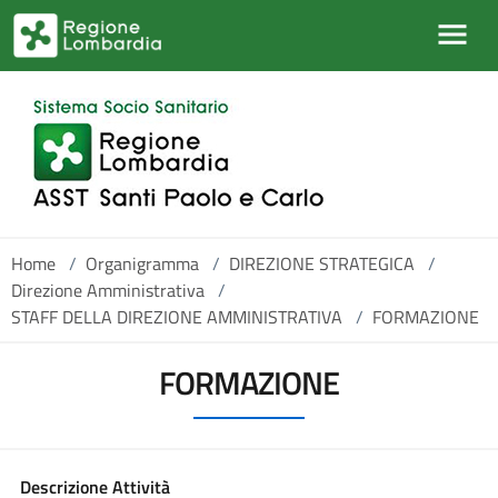
Salta al contenuto principale
Home
/
Organigramma
/
DIREZIONE STRATEGICA
/
Direzione Amministrativa
/
STAFF DELLA DIREZIONE AMMINISTRATIVA
/
FORMAZIONE
FORMAZIONE
Descrizione Attività