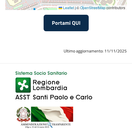
(Endocrinologo, Radiologo e Chirurgo), è possibile un
Leaflet
|
©
OpenStreetMap
contributors
trattamento di termoablazione mediante radio-frequenza in
regime di day hospital, erogato dalla
Struttura Complessa di
Portami QUI
Radiologia
, con ricovero in regime di Day Hospital presso la
Thyroid Unit. Ai pazienti presi in carico e trattati presso la
Thyroid Unit, viene offerto sempre un approccio
Ultimo aggiornamento: 11/11/2025
multidisciplinare personalizzato, a seconda della patologia
trattata, sia in fase diagnostica che di follow-up successivo.
Schede di approfondimento: ipertiroidismo,
noduli tiroidei,
oftamopatie basedowiana
, iperparatiroidismo primario e
secondari in "Allegati".