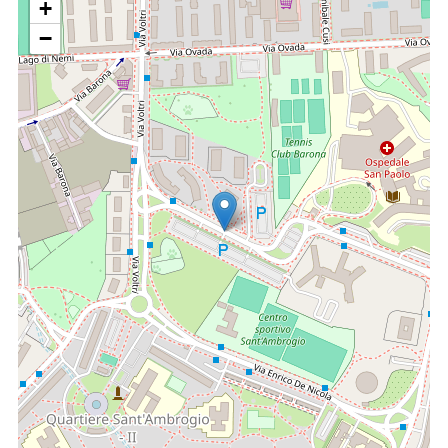
+
Iperparatiroidismo primario nell’ambito di Malattie
Endocrine Multiple (MEN);
−
Iperparatiroidismo secondario;
Iperparatiroidismo terziario;
Tumori maligni paratiroidei.
Il trattamento chirurgico di queste patologie è con tecniche
di chirurgia tradizionale e mininvasiva, in tutti i casi con
monitoraggio intra-operatorio del nervo laringeo. Nel caso
specifico del trattamento della patologia paratiroidea, se
questa è causata da malattia monoghiandolare, il
trattamento è sempre con accesso mininvasivo video-
assistito e dosaggio intra-operatorio del paratormone. Nei
re-interventi per recidive neoplastiche tiroidee o di
iperparatiroidismo è possibile il trattamento con chirurgia
radio-guidata. Per la patologia nodulare benigna, in casi
selezionati sempre da un' équipe multidiscilpinare