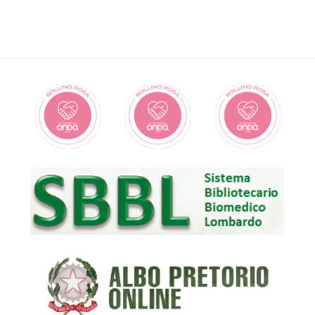
MdC);
TC collo, torace, addome, TC cuore, URO-TC, Entero-TC,
Colon-TC Virtuale, TC Cone beam dentale;
RM collo e massiccio facciale, colonna, addome
superiore, addome inferiore, RM pelvi, RM prostata,
mammella e articolari, Cardio-RM, Cine-RM, Angio-RM,
Colangio-RM, URO-RM, entero-RM;
Diagnostica senologica - Breast Unit (mammografie ed
ecografie mammarie);
Screening mammografico;
Biopsie di qualsiasi organo, con guida ecografica, TC e
RM;
densitometria raggi X (DEXA);
minaralomeria ossea computerizzata (MOC) lombare e
femorale.
Macchinari presenti
San Paolo:
una TC 128 detettori di ultima generazione;
2 RM di ultima generazione e recente impianto: Philips
Ingenia 1,5 T una delle quali dotata di AI;
2 mammografi di ultima generazione dotati di
tomosintesi (1 dei 2 mammografi fa anche