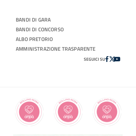
contenute sul sito del Centro di
Coordinamento della Rete Regionale per le
BANDI DI GARA
Malattie rare (per maggiori informazioni
BANDI DI CONCORSO
consultare la sezione links, a fondo pagina).
ALBO PRETORIO
AMMINISTRAZIONE TRASPARENTE
FACEBOOK
TWITTER
YOUTUBE
SEGUICI SU