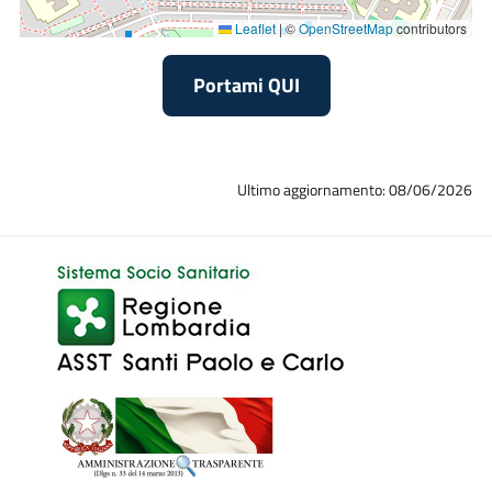
Attività clinica
Leaflet
|
©
OpenStreetMap
contributors
Il servizio di Reumatologia, come già ricordato, si svolge
principalmente in regime ambulatoriale. Inoltre, sono
Portami QUI
disponibili i servizi di
day hospital
e MAC oltre che la
possibilità di ricoveri in regime ordinario o programmato per
i Pazienti affetti da condizioni particolarmente gravi o
Ultimo aggiornamento: 08/06/2026
complesse. Inoltre, il Personale afferente al servizio di
Reumatologia svolge attività di consulenza specialistica per i
Pazienti ricoverati all’interno dell’Ospedale.
All’interno della struttura, infine, si svolge, in collaborazione
con le strutture di
Pneumologia
e di
Neurologia
, un
ambulatorio dedicato, rispettivamente, ai Pazienti con
patologie polmonari interstiziali e a quelli affetti da patologie
reumatologiche con interessamento del sistema nervoso
centrale tramite l’erogazione di consulti multidisciplinari”