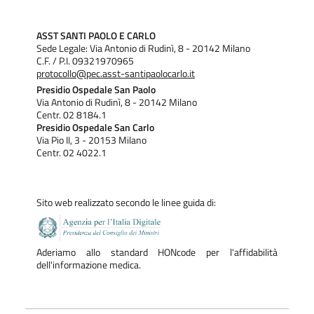
Malattie rare abilitate:
ASST SANTI PAOLO E CARLO
Sindrome da anticorpi antifosfolipidi (forma primitiva);
Sede Legale: Via Antonio di Rudinì, 8 - 20142 Milano
Endocardite reumatica;
C.F. / P.I. 09321970965
Poliangioite microscopica;
protocollo@pec.asst-santipaolocarlo.it
Poliarterite nodosa;
Presidio Ospedale San Paolo
Granulomatosi eosinofilica con poliangite;
Via Antonio di Rudinì, 8 - 20142 Milano
Granulomatosi con poliangite-Arterite a cellule giganti;
Centr. 02 8184.1
Malattia di Takayasu;
Presidio Ospedale San Carlo
Dermatomiosite;
Via Pio II, 3 - 20153 Milano
Polimiosite;
Centr. 02 4022.1
Sindrome da anticorpi antisintetasi;
Connettivite mista;
Sclerosi sistemica progressiva.
Sito web realizzato secondo le linee guida di:
NB: sono riportate esclusivamente le
Aderiamo allo standard HONcode per l'affidabilità
patologie rare di pertinenza reumatologica di
dell'informazione medica.
cui il nostro Centro è abilitato. Per maggiori
informazioni fare riferimento alle informazioni