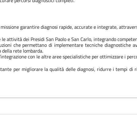
icurare percorsi diagnostici completi.
 missione garantire diagnosi rapide, accurate e integrate, attraver
e le attività dei Presidi San Paolo e San Carlo, integrando compete
luzioni che permettano di implementare tecniche diagnostiche avan
to della rete lombarda.
l’integrazione con le altre aree specialistiche per ottimizzare i perco
te per migliorare la qualità delle diagnosi, ridurre i tempi di ri