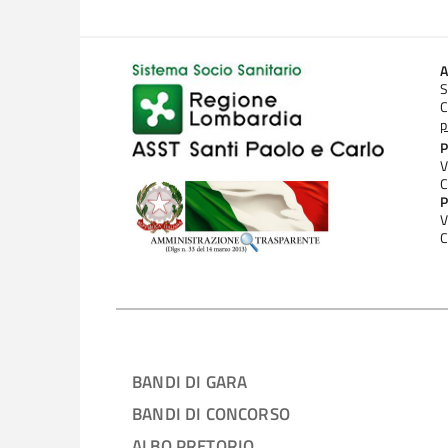
A
S
C
p
P
V
C
P
V
C
BANDI DI GARA
BANDI DI CONCORSO
ALBO PRETORIO