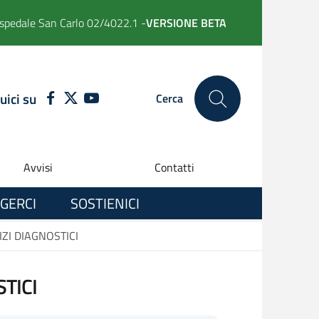
spedale San Carlo 02/4022.1 -
VERSIONE BETA
uici su
FACEBOOK
TWITTER
YOUTUBE
Cerca
Avvisi
Contatti
GERCI
SOSTIENICI
ZI DIAGNOSTICI
TICI