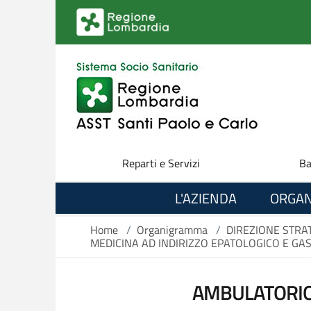
Salta al contenuto principale
Reparti e Servizi
Ba
L'AZIENDA
ORGAN
Home
/
Organigramma
/
DIREZIONE STRA
MEDICINA AD INDIRIZZO EPATOLOGICO E G
AMBULATORIO 