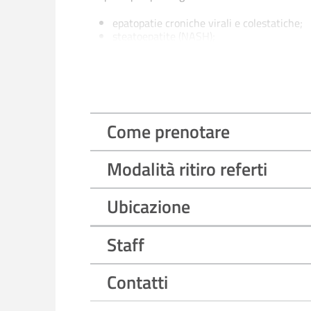
epatopatie croniche virali e colestatiche;
steatoepatite (NASH);
tumori primitivi del fegato e delle vie biliar
malattie autoimmuni del fegato (Presidio 
Morbo di Wilson (Presidio San Paolo);
malattie infiammatorie intestinali.
Come prenotare
Modalità ritiro referti
Ubicazione
Staff
Contatti