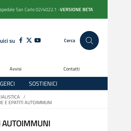
spedale San Carlo 02/4022.1 -
VERSIONE BETA
uici su
FACEBOOK
TWITTER
YOUTUBE
Cerca
Avvisi
Contatti
GERCI
SOSTIENICI
IALISTICA
/
E E EPATITI AUTOIMMUNI
TI AUTOIMMUNI