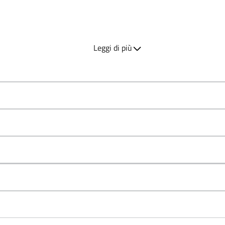
i;
San Paolo);
Leggi di più