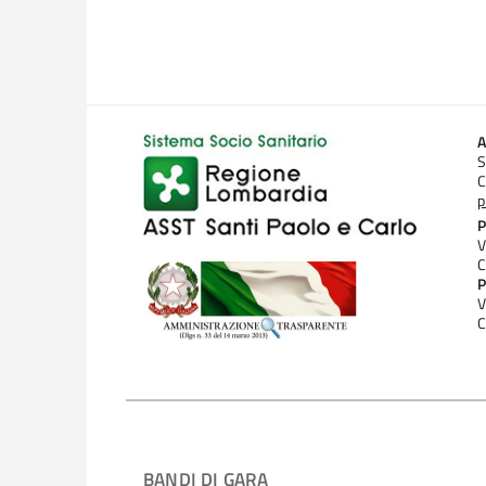
A
S
C
p
P
V
C
P
V
C
BANDI DI GARA