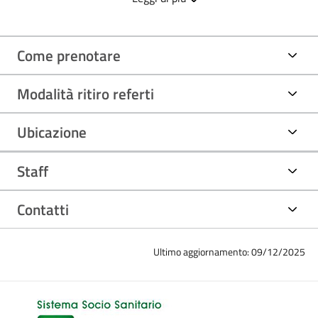
intestinali, ecografie transanali, elastometria epatica
(Fibroscan).
Principali patologie e trattamenti
Come prenotare
Le principali patologie trattate sono:
Modalità ritiro referti
epatopatie croniche virali e colestatiche;
steatoepatite (NASH);
tumori primitivi del fegato e delle vie biliari;
Ubicazione
malattie autoimmuni del fegato (Presidio San Paolo);
Morbo di Wilson (Presidio San Paolo);
malattie infiammatorie intestinali.
Staff
Contatti
Ultimo aggiornamento: 09/12/2025