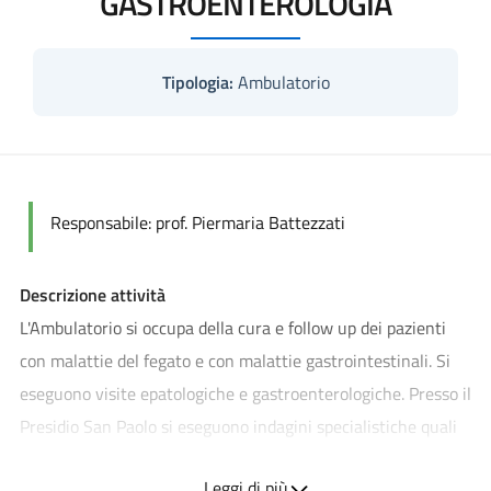
GASTROENTEROLOGIA
Tipologia:
Ambulatorio
Responsabile: prof. Piermaria Battezzati
Descrizione attività
L'Ambulatorio si occupa della cura e follow up dei pazienti
con malattie del fegato e con malattie gastrointestinali. Si
eseguono visite epatologiche e gastroenterologiche. Presso il
Presidio San Paolo si eseguono indagini specialistiche quali
ecografie addome superiore e completo, ecografie anse
Leggi di più