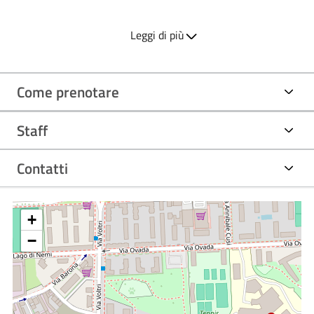
motoria individuale secondo diverse tecniche di trattamento
(Meziers, ETC, RPG, Maitland, Linfodrenaggio Manuale
Leggi di più
secondo Vodder, bendaggi linfologici ecc.). Sono previsti
anche trattamenti in piccoli gruppi per problematiche del
Come prenotare
rachide cervicale e lombare. Nello stesso servizio si
effettuano le terapie fisiche (elettroterapia,
Staff
ultrasuonoterapia, onde d’urto, pressoterapia, laserterapia,
magnetoterapia ecc.).
Contatti
Principali patologie e trattamenti
Le principali patologie trattate sono:
+
esiti traumatici (fratture, distorsioni, lussazioni ecc.);
−
esiti di interventi chirurgici;
cervicalgie;
dorsalgie;
lombalgie;
scoliosi e dorso curvo;
deficit d’equilibrio;