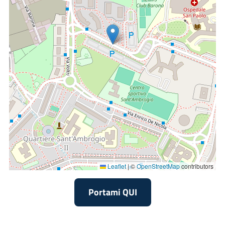
morbo di Parkinson;
esiti di eventi cerebrovascolari;
linfedemi;
neuropatie;
sclerosi multipla;
incontinenza urinaria da sforzo nella donna;
patologie dell’articolazione temporo-mandibolare;
disfagia;
deficit del nervo facciale;
osteoartrosi;
contratture e spasmi muscolari;
tendinopatie;
sindromi miofasciali;
alterazioni posturali;
ritardi di consolidazione delle fratture;
cedimenti vertebrali;
sindromi algodistrofiche;
Leaflet
|
©
OpenStreetMap
contributors
cicatrici patologiche;
patologie reumatiche.
Portami QUI