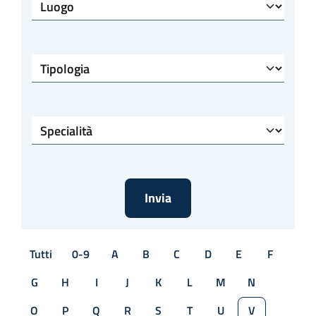
Luogo
Tipologia
Specialità
Tutti
0-9
A
B
C
D
E
F
G
H
I
J
K
L
M
N
O
P
Q
R
S
T
U
V