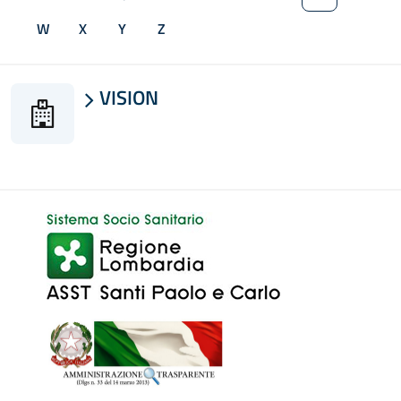
W
X
Y
Z
VISION
