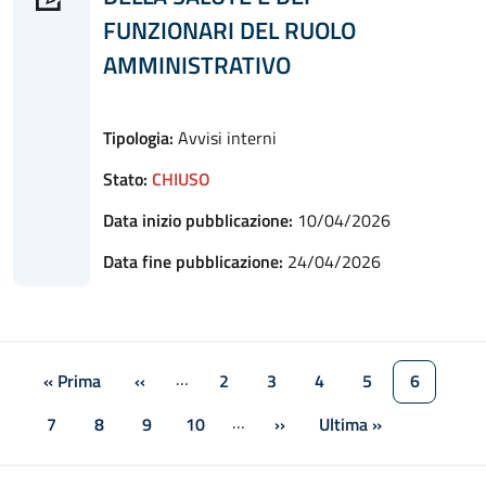
FUNZIONARI DEL RUOLO
AMMINISTRATIVO
Tipologia:
Avvisi interni
Stato:
CHIUSO
Data inizio pubblicazione:
10/04/2026
Data fine pubblicazione:
24/04/2026
Paginazione
…
« Prima
‹‹
2
3
4
5
6
Prima pagina
Pagina precedente
Pagina
Pagina
Pagina
Pagina
Pagina at
…
7
8
9
10
››
Ultima »
Pagina
Pagina
Pagina
Pagina
Pagina successiva
Ultima pagina