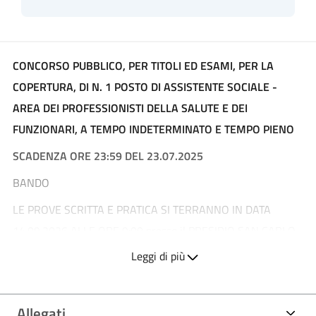
CONCORSO PUBBLICO, PER TITOLI ED ESAMI, PER LA
COPERTURA, DI N. 1 POSTO DI ASSISTENTE SOCIALE -
AREA DEI PROFESSIONISTI DELLA SALUTE E DEI
FUNZIONARI, A TEMPO INDETERMINATO E TEMPO PIENO
SCADENZA ORE 23:59 DEL 23.07.2025
BANDO
LE PROVE SCRITTA E PRATICA SI TERRANNO IN DATA
14.09.2026 ALLE ORE 9:00 presso il PRESIDIO SAN CARLO,
via Pio II, 3 - Sala Conferenze (sotto la Chiesa)
Leggi di più
LA PROVA ORALE SI TERRA' IN DATA 15.09.2026 presso il
PRESIDIO SAN CARLO, via Pio II, 3 - aula Concorsi, palazzina
Allegati