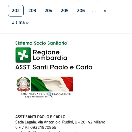
Prima pagina
Pagina precedente
Pagina
Pagina
Pagina
Pagina
…
202
203
204
205
206
››
Pagina attuale
Pagina
Pagina
Pagina
Pagina
Pagina succe
Ultima »
Ultima pagina
ASST SANTI PAOLO E CARLO
Sede Legale: Via Antonio di Rudinì, 8 - 20142 Milano
C.F. / P.I. 09321970965