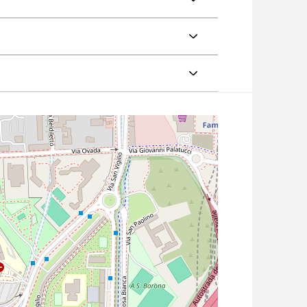
 per terapie oncologiche (Banca del Seme attiva
e procedure iatrogene che potrebbero indurre un
tilità e ricercare una gravidanza più avanti nel
o “Accesso al programma crioconservazione”
con
, la richiesta di crioconservazione rilasciata
ata al paziente una relazione di report per il