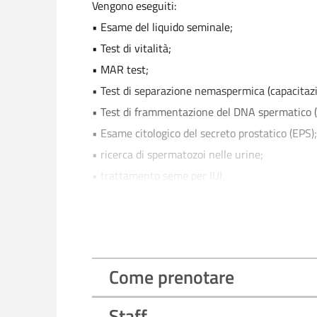
Vengono eseguiti:
• Esame del liquido seminale;
• Test di vitalità;
• MAR test;
• Test di separazione nemaspermica (capacitazi
• Test di frammentazione del DNA spermatico (al
• Esame citologico del secreto prostatico (EPS);
• ricerca di spermatozoi nelle urine;
• trattamento seme per IUI.
LABORATORIO DI EMBRIOLOGIA
Presso il Laboratorio di Embriologia vengono es
• FIVET;
Come prenotare
• ICSI;
BANCA PER LA CRIOCONSERVAZIONE
Staff