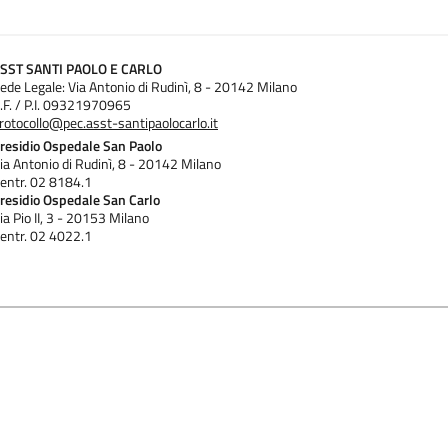
ngelamento degli ovociti è previsto che la paziente versi un contri
ualsiasi momento l’eliminazione degli ovociti crioconservati o il tra
ntro).
SST SANTI PAOLO E CARLO
ede Legale: Via Antonio di Rudinì, 8 - 20142 Milano
.F. / P.I. 09321970965
rotocollo@pec.asst-santipaolocarlo.it
residio Ospedale San Paolo
e embrionaria (Sentenza Corte Costituzionale 151,2009) derivati da
ia Antonio di Rudinì, 8 - 20142 Milano
petto a quelli trasferiti (in questo modo si scongiura un alto 
entr. 02 8184.1
residio Ospedale San Carlo
a trasferire in utero);
ia Pio II, 3 - 20153 Milano
entr. 02 4022.1
nee per il transfer embrionario per qualunque motivo (comparsa d
ometriale, inadeguati valori ormonali);
ica (HOSS);
chio che controindichi il trasferimento degli embrioni in utero.
 procedere ad un ulteriore tentativo di impianto ove il primo doves
ca. Per la crioconservazione e lo stoccaggio degli embrioni per il 