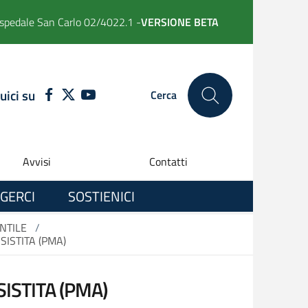
spedale San Carlo 02/4022.1 -
VERSIONE BETA
uici su
FACEBOOK
TWITTER
YOUTUBE
Cerca
Avvisi
Contatti
GERCI
SOSTIENICI
NTILE
/
ISTITA (PMA)
STITA (PMA)