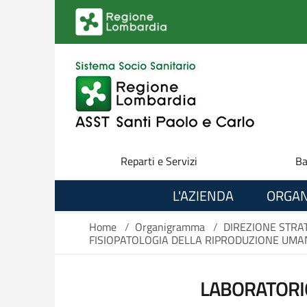
Salta al contenuto principale
Reparti e Servizi
Ba
L'AZIENDA
ORGAN
Home
/
Organigramma
/
DIREZIONE STRA
FISIOPATOLOGIA DELLA RIPRODUZIONE UMA
LABORATORI