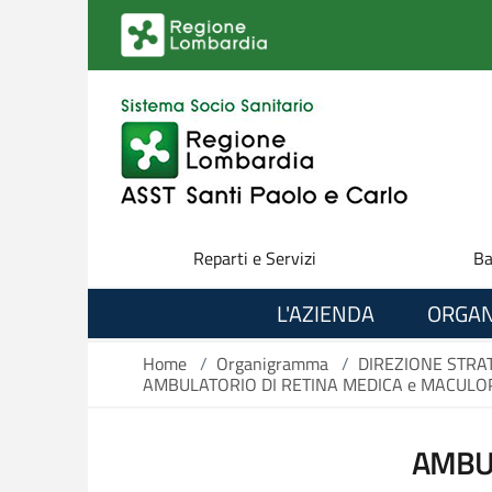
Salta al contenuto principale
Reparti e Servizi
Ba
L'AZIENDA
ORGAN
Home
/
Organigramma
/
DIREZIONE STRA
AMBULATORIO DI RETINA MEDICA e MACULO
AMBUL