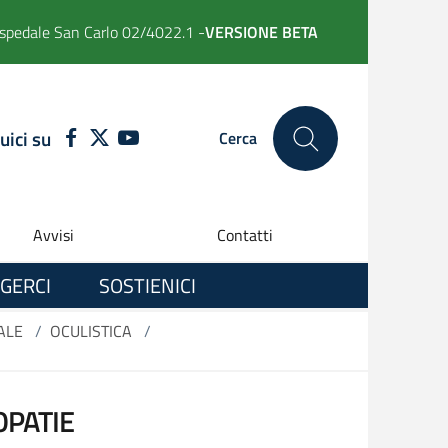
spedale San Carlo 02/4022.1 -
VERSIONE BETA
uici su
FACEBOOK
TWITTER
YOUTUBE
Cerca
Avvisi
Contatti
GERCI
SOSTIENICI
ALE
/
OCULISTICA
/
OPATIE