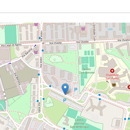
lazione argon laser);
nti-angiogenici (anti-VEGF);
anche a lento rilascio