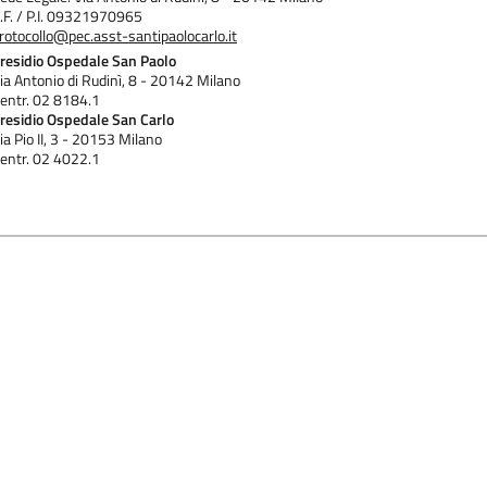
.F. / P.I. 09321970965
rotocollo@pec.asst-santipaolocarlo.it
residio Ospedale San Paolo
ia Antonio di Rudinì, 8 - 20142 Milano
entr. 02 8184.1
residio Ospedale San Carlo
ia Pio II, 3 - 20153 Milano
entr. 02 4022.1