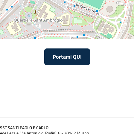
Portami QUI
SST SANTI PAOLO E CARLO
ede Legale: Via Antonio di Rudinì, 8 - 20142 Milano