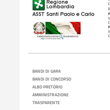
C
p
P
V
C
P
V
C
BANDI DI GARA
BANDI DI CONCORSO
ALBO PRETORIO
AMMINISTRAZIONE
TRASPARENTE