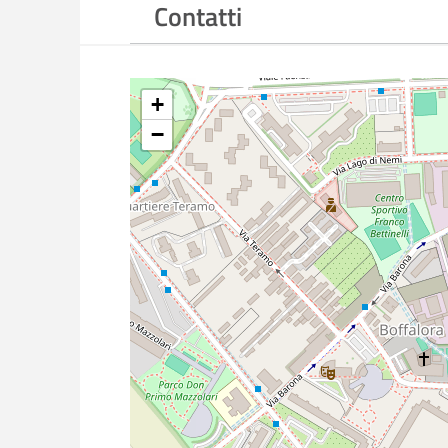
Contatti
I SERVIZI OFFERTI
Trattamenti laser (barrage laser, fotocoagu
Terapia iniettiva intravitreale di agenti a
+
Terapia iniettiva intravitreale di steroidi, 
−