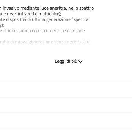
 invasivo mediante luce aneritra, nello spettro
u e near-infrared e multicolor);
te dispositivi di ultima generazione “spectral
g);
de di indocianina con strumenti a scansione
grafia di nuova generazione senza necessità di
io delle patologie della retina periferica.
Leggi di più
 e atrofica