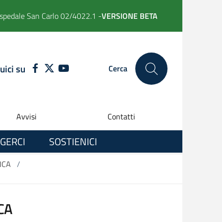
spedale San Carlo 02/4022.1 -
VERSIONE BETA
uici su
FACEBOOK
TWITTER
YOUTUBE
Cerca
Avvisi
Contatti
GERCI
SOSTIENICI
ICA
/
CA