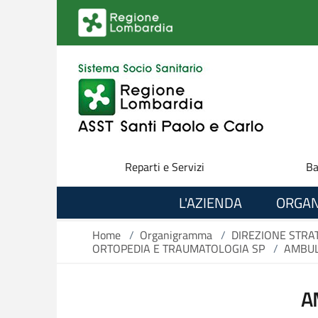
Salta al contenuto principale
Reparti e Servizi
Ba
L'AZIENDA
ORGAN
Home
/
Organigramma
/
DIREZIONE STRA
ORTOPEDIA E TRAUMATOLOGIA SP
/
AMBUL
A