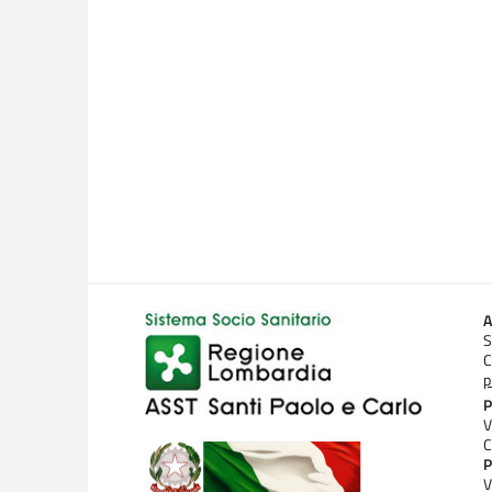
A
S
C
p
P
V
C
P
V