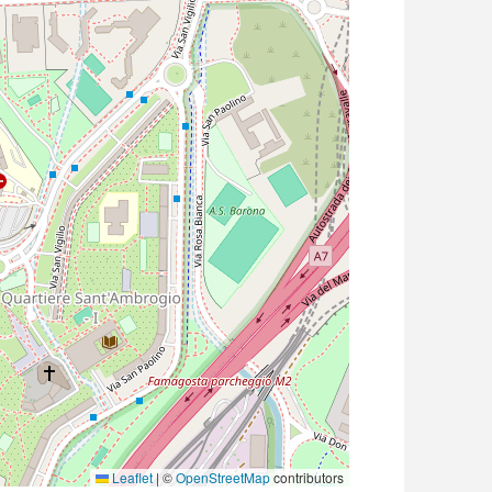
Leaflet
|
©
OpenStreetMap
contributors