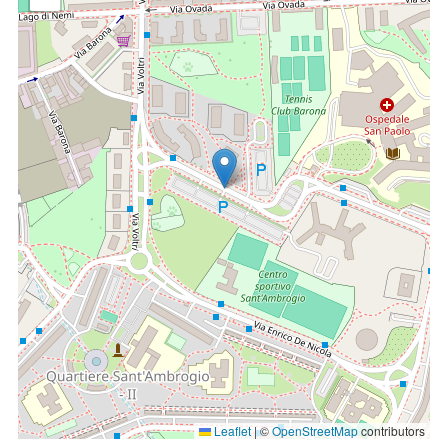
rieducativi ortottici, i più affini alle singole patologie,
avvalendosi delle nuove tecnologie riabilitative. Si esegue
chirurgia in day hospital per la correzione dello strabismo,
interventi sulle vie lacrimali, della ptosi palpebrale e
neoformazioni palpebrali. Per interventi più
complessi(cataratta congenita, trapianto di cornea etc..) è
previsto il ricovero presso la clinica pediatrica.
Leaflet
|
©
OpenStreetMap
contributors