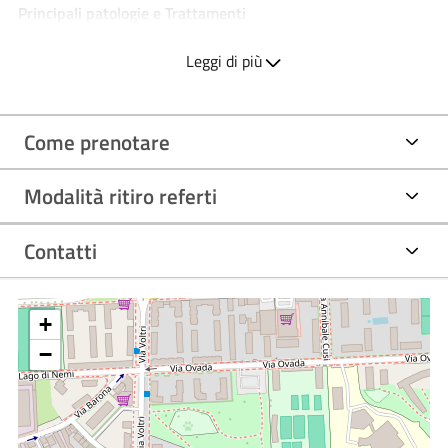
Principali patologie e Trattamenti
Melanomi cutanei e mucosi;
Leggi di più
Sarcomi dei tessuti molli.
Come prenotare
Modalità ritiro referti
Contatti
+
−