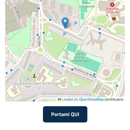
Leaflet
|
©
OpenStreetMap
contributors
Portami QUI