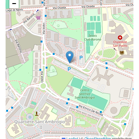
−
Il
secondo colloquio
è finalizzato ad individuare la causa di
infertilità (maschile, femminile, idiopatica) e ad illustrare la
tecnica di PMA più idonea per la coppia (IUI / FIV / ICSI). Lo
specialista descrive dettagliatamente le varie fasi della
procedura scelta, gli effetti collaterali ed i rischi della
procedura stessa; spiega, inoltre, le percentuali di
gravidanza legate al quadro complessivo di infertilità della
coppia. Vengono consegnati: il certificato di infertilità,
l’informativa ed i consensi perché vengano firmati dalla
coppia prima di iniziare la procedura di PMA.
Leaflet
|
©
OpenStreetMap
contributors