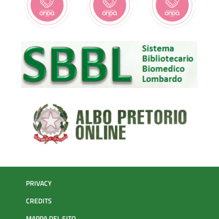
subito ulteriori esami per confermare o escludere il sospetto
di patologia.
• ESITO NEGATIVO: se il test risulta negativo non sarete
contattati.
• TEST DI CONFERMA: se dalla prima analisi risulta un
potenziale profilo di rischio verrete contattati per ripetere il
test. In questo caso non allarmatevi: la ripetizione del test
non vuol dire che vostro figlio è malato.
• ESITO POSITIVO: in caso di positività confermata dai test di
laboratorio, verrete contattati dal Neonatologo del Punto
Nascita e sarete sostenuti da un Centro Clinico di
Riferimento specializzato per la patologia. Il Centro Clinico di
PRIVACY
Riferimento prenderà in carico il neonato e la famiglia,
CREDITS
inserendovi nel percorso di cura più idoneo.
MAPPA DEL SITO