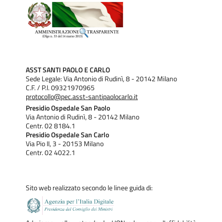
garantito al neonato il massimo comfort.
QUALI SONO LE PATOLOGIE OGGETTO DELLO
SCREENING NEONATALE
Le patologie indagate dallo Screening Neonatale in Regione
Lombardia appartengono a quattro gruppi: malattie
ASST SANTI PAOLO E CARLO
Sede Legale: Via Antonio di Rudinì, 8 - 20142 Milano
endocrine (Ipotiroidismo congenito e Iperplasia surrenalica
C.F. / P.I. 09321970965
protocollo@pec.asst-santipaolocarlo.it
congenita), fibrosi cistica, malattie metaboliche ereditarie
Presidio Ospedale San Paolo
(SNE) e malattie neuromuscolari genetiche (Atrofia
Via Antonio di Rudinì, 8 - 20142 Milano
Centr. 02 8184.1
muscolare spinale). Si tratta di malattie rare (ovvero che
Presidio Ospedale San Carlo
colpiscono non più di una persona su 2.000), congenite
Via Pio II, 3 - 20153 Milano
Centr. 02 4022.1
(ovvero già presenti alla nascita) e, spesso, ereditarie.
PERCHÈ È IMPORTANTE SOTTOPORRE IL
PROPRIO BAMBINO A QUESTO SCREENING
Sito web realizzato secondo le linee guida di:
Lo Screening Neonatale è la tappa fondamentale di un
percorso che consente d’individuare rapidamente malattie