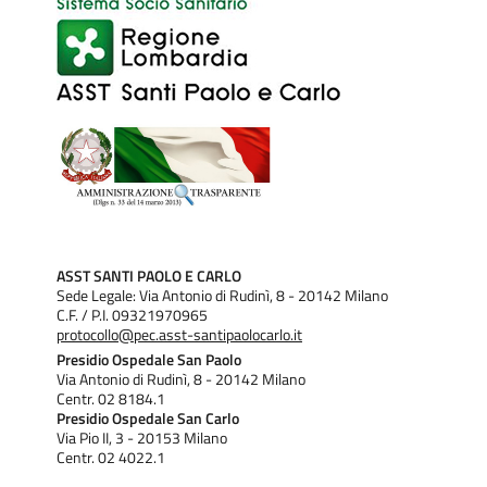
LINFOANGIOLEIOMIOMATOSI
NEUROFIBROMATOSI
CATEGORIA - MALATTIE DEL METABOLISMO
ALTRE MALATTIE DA ACCUMULO LISOSOMIALE
ALTRI DIFETTI CONGENITI DEL METABOLISMO E DEL
TRASPORTO DEI METALLI
ALTRI DIFETTI CONGENITI DEL METABOLISMO
ENERGETICO MITOCONDRIALE
CALCINOSI TUMORALE
CEROIDO-LIPOFUSCINOSI
DIFETTI CONGENITI DEL METABOLISMO DEI
NEUROTRASMETTITORI E DEI PICCOLI PEPTIDI
ASST SANTI PAOLO E CARLO
DIFETTI CONGENITI DEL METABOLISMO DEL CICLO
Sede Legale: Via Antonio di Rudinì, 8 - 20142 Milano
DELL'UREA E IPERAMMONIEMIE EREDITARIE
C.F. / P.I. 09321970965
DIFETTI CONGENITI DEL METABOLISMO DEL PIRUVATO
protocollo@pec.asst-santipaolocarlo.it
E DEL CICLO DEGLI ACIDI
Presidio Ospedale San Paolo
DIFETTI CONGENITI DEL METABOLISMO DEL RAME
Via Antonio di Rudinì, 8 - 20142 Milano
DIFETTI CONGENITI DEL METABOLISMO DELLE
Centr. 02 8184.1
LIPOPROTEINE (ESCLUSO: IPERCOLESTEROLEMIA
Presidio Ospedale San Carlo
FAMILIARE ETEROZIGOTE TIPO IIA E IIB;
Via Pio II, 3 - 20153 Milano
Centr. 02 4022.1
IPERCOLESTEROLEMIA PRIMITIVA POLIGENICA;
IPERCOLESTEROLEMIA FAMILIARE COMBINATA;