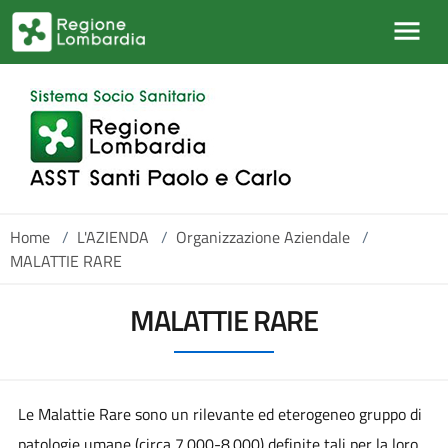
Salta al contenuto principale
Home
/
L'AZIENDA
/
Organizzazione Aziendale
/
MALATTIE RARE
MALATTIE RARE
Le Malattie Rare sono un rilevante ed eterogeneo gruppo di
patologie umane (circa 7.000-8.000) definite tali per la loro