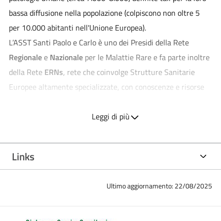
bassa diffusione nella popolazione (colpiscono non oltre 5
per 10.000 abitanti nell'Unione Europea).
L’ASST Santi Paolo e Carlo è uno dei Presidi della Rete
Regionale
e
Nazionale
per le Malattie Rare e fa parte inoltre
della Rete
ERNs
, rete che coinvolge Strutture Sanitarie
Europee altamente specializzate, con conoscenze e risorse
all’avanguardia che favorisce la discussione sulle malattie
rare o complesse.
Leggi di più
L’ASST Santi Paolo e Carlo costituisce, con i suoi due
Ospedali, riferimento per circa 130 malattie rare in base
Links
all’esperienza nell’attività diagnostica e terapeutica
specifica.
Ultimo aggiornamento: 22/08/2025
OSPEDALE SAN PAOLO
CATEGORIA -TUMORI