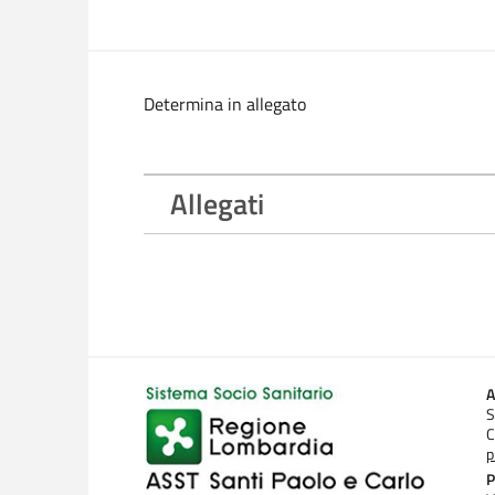
Determina in allegato
Allegati
A
S
C
p
P