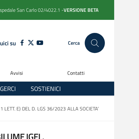
spedale San Carlo 02/4022.1 -
VERSIONE BETA
uici su
FACEBOOK
TWITTER
YOUTUBE
Cerca
Avvisi
Contatti
GERCI
SOSTIENICI
ETT. E) DEL D. LGS 36/2023 ALLA SOCIETA’
LUME IGEL.