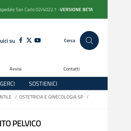
spedale San Carlo 02/4022.1 -
VERSIONE BETA
uici su
FACEBOOK
TWITTER
YOUTUBE
Cerca
Avvisi
Contatti
GERCI
SOSTIENICI
NTILE
/
OSTETRICIA E GINECOLOGIA SP
/
NTO PELVICO