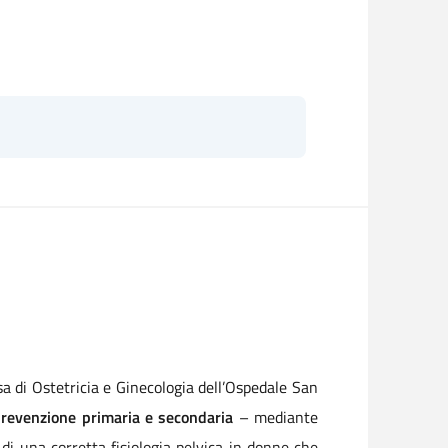
a di Ostetricia e Ginecologia dell’Ospedale San
prevenzione primaria e secondaria
– mediante
 di una corretta fisiologia pelvica in donne che