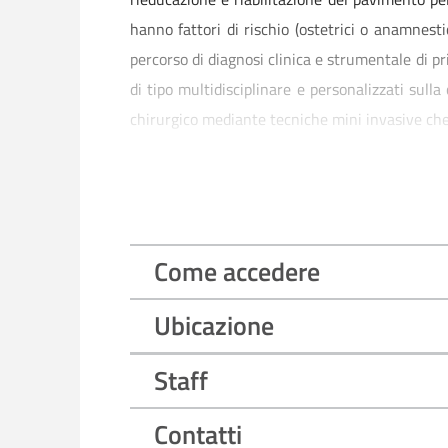
hanno fattori di rischio (ostetrici o anamnesti
percorso di diagnosi clinica e strumentale di 
di tipo multidisciplinare e personalizzati sulla
chirurgico mediante tecniche mini invasive che 
Principali patologie e trattamenti
Prolasso degli organi pelvici;
Incontinenza urinaria femminile;
Cistiti ricorrenti;
Disfunzioni del basso tratto urinario;
Come accedere
Dolore pelvico cronico e vulvodinia;
Sindrome della vescica dolorosa.
Ubicazione
Staff
Contatti