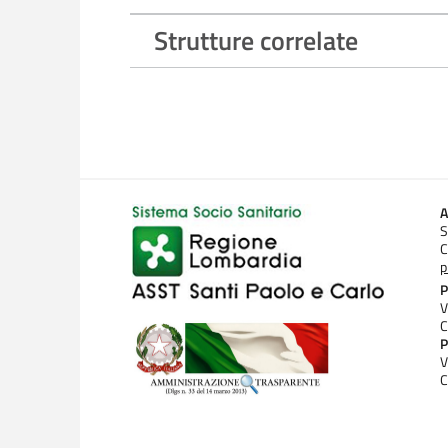
Strutture correlate
A
S
C
p
P
V
C
P
V
C