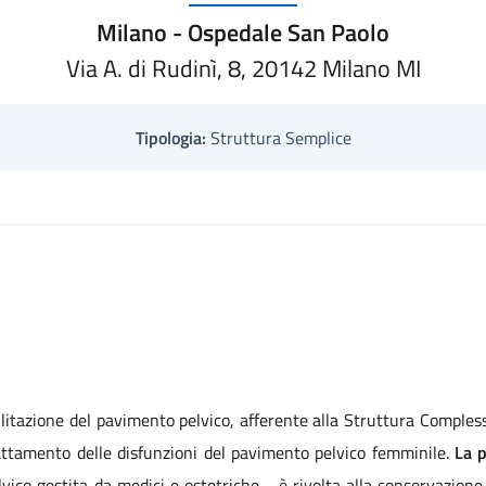
Milano - Ospedale San Paolo
Via A. di Rudinì, 8, 20142 Milano MI
Tipologia:
Struttura Semplice
ilitazione del pavimento pelvico, afferente alla Struttura Compless
rattamento delle disfunzioni del pavimento pelvico femminile.
La 
vico gestita da medici e ostetriche - è rivolta alla conservazione