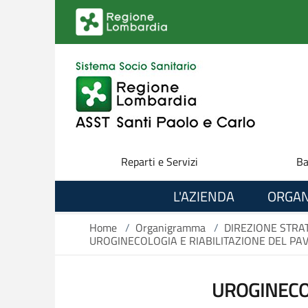
Salta al contenuto principale
Reparti e Servizi
Ba
L'AZIENDA
ORGAN
Home
/
Organigramma
/
DIREZIONE STRA
UROGINECOLOGIA E RIABILITAZIONE DEL PA
UROGINECOL