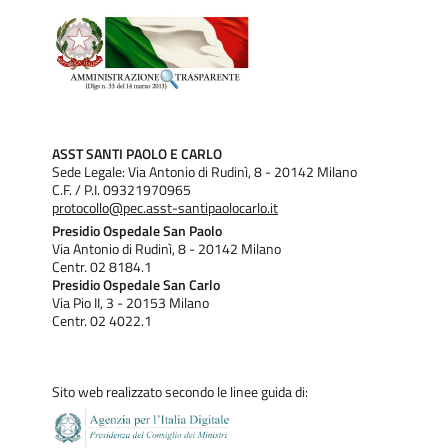
Il Polo Lavoro nasce dall’unione di Ala San Paolo, del Polo
Lavoro San Carlo e dalle attività di inserimento lavorativo
del Budget di Salute. Svolge un’attività di valutazione clinica
della collocabilità lavorativa del paziente (desideri, risorse,
limiti), di monitoraggio dei percorsi formativi e/o
ASST SANTI PAOLO E CARLO
propedeutici, di sostegno e supporto nella ricerca di un
Sede Legale: Via Antonio di Rudinì, 8 - 20142 Milano
lavoro protetto e nel mantenimento successivo.
C.F. / P.I. 09321970965
protocollo@pec.asst-santipaolocarlo.it
Opera trasversalmente in tutti i Centri Diurni con la
Presidio Ospedale San Paolo
collaborazione degli operatori dei CPS.
Via Antonio di Rudinì, 8 - 20142 Milano
Centr. 02 8184.1
Principali patologie e trattamenti
Presidio Ospedale San Carlo
Via Pio II, 3 - 20153 Milano
I pazienti che aderiscono ai percorsi riabilitativi sono
Centr. 02 4022.1
principalmente affetti da:
Disturbi dello spettro schizofrenico;
Sito web realizzato secondo le linee guida di:
Disturbi dell’Umore;
Disturbi di Personalità;
Disturbo Ossessivo-Compulsivo.