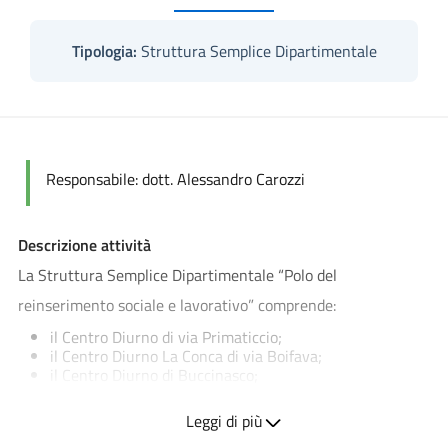
Tipologia:
Struttura Semplice Dipartimentale
Responsabile: dott. Alessandro Carozzi
Descrizione attività
La Struttura Semplice Dipartimentale “Polo del
reinserimento sociale e lavorativo” comprende:
il Centro Diurno di via Primaticcio;
il Centro Diurno
La Conca di via Boifava
;
il Centro Diurno di Buccinasco;
il Centro Diurno Rododendri di Rozzano
Polo Lavoro
Leggi di più