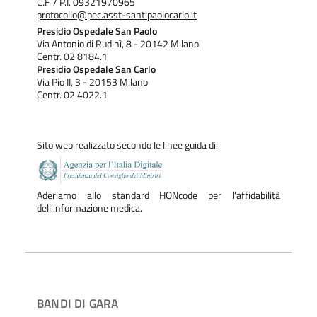
C.F. / P.I. 09321970965
CR Bollate
protocollo@pec.asst-santipaolocarlo.it
IPM Beccaria
Presidio Ospedale San Paolo
Via Antonio di Rudinì, 8 - 20142 Milano
Centr. 02 8184.1
Presidio Ospedale San Carlo
Via Pio II, 3 - 20153 Milano
Centr. 02 4022.1
Sito web realizzato secondo le linee guida di:
Aderiamo allo standard HONcode per l'affidabilità
dell'informazione medica.
BANDI DI GARA