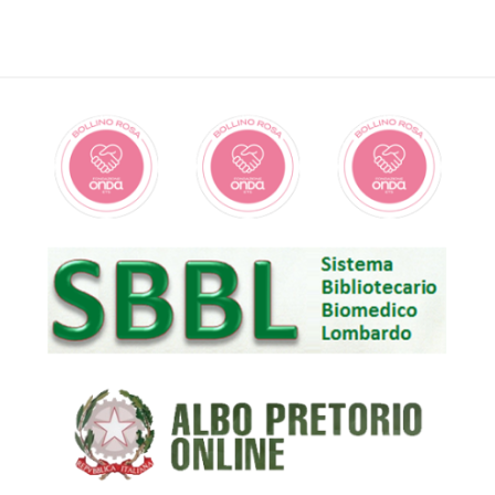
COMUNITÀ
Accesso diretto da LUN a SAB 8:00/16:00
su appuntamento da LUN a SAB 16:00/20:00 (per
fissare l’appuntamento è possibile inviare una mail a:
pua.monreale@asst-santipaolocarlo.it)
PUNTO PRELIEVI
Accesso libero con impegnativa da LUN a VEN 7:30/8:30
MEDICINA SPECIALISTICA E DIAGNOSTICA
AMBULATORIALE
Nutrizione clinica Pediatrica, Allergologia pediatrica,
Andrologia pediatrica, Endocrinologia pediatrica,
Pneumologia pediatrica, Gastroenterologia pediatrica,
Neurologia pediatrica, Medicina fisica e riabilitativa
pediatrica, Immunologia e Reumatologia pediatrica,
Cardiologia, Diagnostica per immagini (ECO).