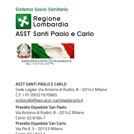
Per informazioni e appuntamento:
pua.monreale@asst-
santipaolocarlo.it
Numero Unico PUA: 02.8184 5535 LUN- SAB
9:30/15:30
CURE PRIMARIE
Presenza di Medico di Assistenza Primaria incaricato
temporaneo per l’erogazione dei servizi sanitari ai propri
assistiti.
CONTINUITÀ ASSISTENZIALE
Accesso previo contatto telefonico per una prima
ASST SANTI PAOLO E CARLO
Sede Legale: Via Antonio di Rudinì, 8 - 20142 Milano
valutazione: n° 116117
C.F. / P.I. 09321970965
Lunedì-Venerdì : 19:00 - 24:00 *
protocollo@pec.asst-santipaolocarlo.it
Sabato/Domenica/Festivi : 08:00 - 24:00 *
Presidio Ospedale San Paolo
Via Antonio di Rudinì, 8 - 20142 Milano
Centr. 02 8184.1
*ultimo accesso ore 23.30
Presidio Ospedale San Carlo
Via Pio II, 3 - 20153 Milano
PSICOLOGO DELLE CURE PRIMARIE