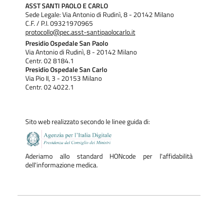
Accesso con impegnativa e prenotazione
ASST SANTI PAOLO E CARLO
Sede Legale: Via Antonio di Rudinì, 8 - 20142 Milano
C.F. / P.I. 09321970965
VACCINAZIONI
protocollo@pec.asst-santipaolocarlo.it
L'accesso al servizio è su prenotazione. Per prenotazioni o
Presidio Ospedale San Paolo
Via Antonio di Rudinì, 8 - 20142 Milano
richieste di informazioni utilizzare il portale online dedicato:
Centr. 02 8184.1
https://vacc-prenotazioni.asst-fbf-sacco.it
Presidio Ospedale San Carlo
Via Pio II, 3 - 20153 Milano
Si effettuano anche vaccinazioni in co-pagamento.
Centr. 02 4022.1
MEDICINA LEGALE
Certificazioni medico-legali: patenti di guida veicoli, patenti
Sito web realizzato secondo le linee guida di:
nautiche, pass disabili, porto d’arma. Commissione medica
locale patenti speciali.
Aderiamo allo standard HONcode per l'affidabilità
Accesso su appuntamento
dell'informazione medica.
Per prenotazioni, esclusivamente tramite Portale
all’indirizzo
https://patenticertificatimedici.asst-
santipaolocarlo.it/
Commissione accertamenti sanitari per Invalidità civile,