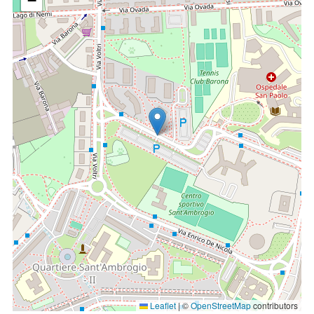
−
in ambito psicologico.
Principali patologie e trattamenti
Malattia di Parkinson;
Distonie;
Gilles de la Tourette;
Huntington;
Tremore essenziale.
Leaflet
|
©
OpenStreetMap
contributors