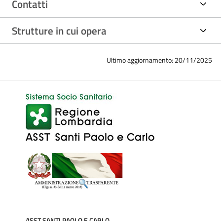
Contatti
nazionali ed internazionali.
Ha svolto stage presso prestigiose università europee.
Strutture in cui opera
Pur diversificando gli interessi nella materia Ostetrico
Ultimo aggiornamento: 20/11/2025
Ginecologica, si dedica soprattutto alla Chirurgia oncologica,
alla chirurgia della statica pelvica ed alla chirurgia Robotica.
Ha eseguito più di 5000 interventi di grossa chirurgia come
primo operatore.
Professore a Contatto presso Università degli Studi di
Milano.
Dal primo aprile 2014 è direttore di unità operativa
complessa presso asst santi Paolo e Carlo presidio San
Carlo.
ASST SANTI PAOLO E CARLO