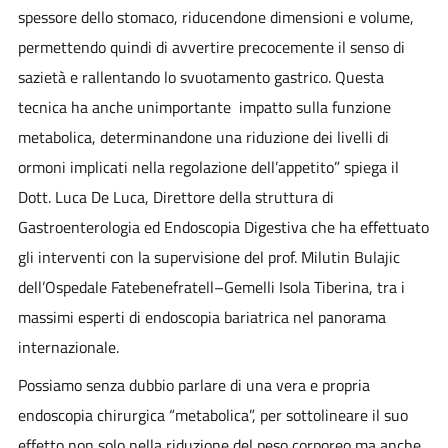
spessore dello stomaco, riducendone dimensioni e volume,
permettendo quindi di avvertire precocemente il senso di
sazietà e rallentando lo svuotamento gastrico
. Questa
tecnica ha anche unimportante impatto sulla
funzione
metabolica
, determinandone
una riduzione dei livelli di
ormoni implicati nella regolazione dell’appetito
”
spiega il
Dott.
Luca De Luca
,
Direttore della struttura di
Gastroenterologia ed Endoscopia Digestiva
che ha effettuato
gli interventi con la supervisione del prof. Milutin Bulajic
dell’Ospedale Fatebenefratell–Gemelli Isola Tiberina, tra i
massimi esperti di endoscopia bariatrica nel panorama
internazionale.
Possiamo senza dubbio parlare di una vera e propria
endoscopia chirurgica “metabolica”
, per sottolineare il suo
effetto non solo nella riduzione del peso corporeo ma anche