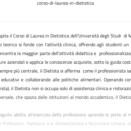
corso-di-laurea-in-dietistica
spita il Corso di Laurea in Dietistica dell’Università degli Studi 
 teorico si fonde con l’attività clinica, offrendo agli studenti u
oncentra la maggior parte dell’attività didattica e professionaliz
ture aziendali e applica le conoscenze acquisite, sotto la guida cost
sempre più centrale, il Dietista si afferma come il professionista s
 educativi e collaborando alle politiche alimentari. Operando co
sta), il Dietista non si occupa solo di assistenza clinica e ristorazi
ersale, che spazia dalle istituzioni al mondo accademico, il Diet
seguito abilita all’esercizio della professione aprendo le porte al
le Professioni Sanitarie o in Alimentazione e Nutrizione Umana, olt