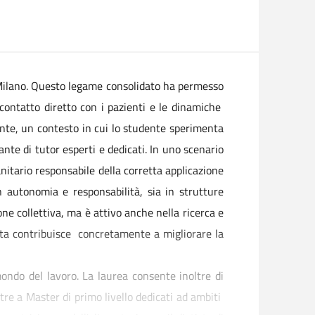
di Milano. Questo legame consolidato ha permesso
n contatto diretto con i pazienti e le dinamiche
zante, un contesto in cui lo studente sperimenta
ante di tutor esperti e dedicati. In uno scenario
anitario responsabile della corretta applicazione
n autonomia e responsabilità, sia in strutture
one collettiva, ma è attivo anche nella ricerca e
ista contribuisce concretamente a migliorare la
 mondo del lavoro. La laurea consente inoltre di
re a Master di primo livello dedicati ad ambiti