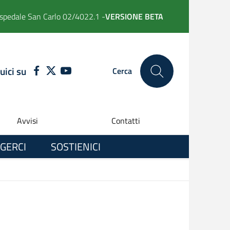
spedale San Carlo 02/4022.1 -
VERSIONE BETA
uici su
FACEBOOK
TWITTER
YOUTUBE
Cerca
Avvisi
Contatti
GERCI
SOSTIENICI