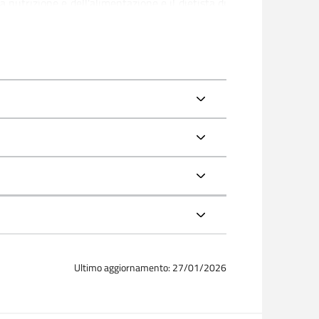
a nutrizione e dell'alimentazione e il dietista di
fica che spazia dalle scienze biomediche alle
 fondamentali come la biochimica, la fisiologia
rapia applicata, la legislazione alimentare e la
seminari progettati per fornire gli strumenti
Ultimo aggiornamento: 27/01/2026
ll'alimentazione.