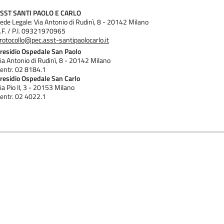
SST SANTI PAOLO E CARLO
ede Legale: Via Antonio di Rudinì, 8 - 20142 Milano
 laurea e si realizza attraverso un programma di tirocinio che prev
.F. / P.I. 09321970965
rotocollo@pec.asst-santipaolocarlo.it
e. Questo percorso si svolge in periodi annuali definiti, sotto la 
residio Ospedale San Paolo
resso altre aziende pubbliche o private convenzionate, permet
ia Antonio di Rudinì, 8 - 20142 Milano
entr. 02 8184.1
 inizialmente sulla ristorazione collettiva e la vigilanza igienic
residio Ospedale San Carlo
ca presso unità di Dietetica o centri nutrizionali d'eccellenza.
ia Pio II, 3 - 20153 Milano
entr. 02 4022.1
li del Corso di Laurea in Dietistica è svolta presso le aule del setto
ttà Studi. Tutte le aule del presidio ospedaliero sono dotate di pc e p
teca dell'Ospedale San Paolo (Blocco C- 4°Piano) che mette a dis
iche inerenti al percorso di studi.