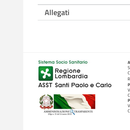
Allegati
A
S
C
p
P
V
C
P
V
C