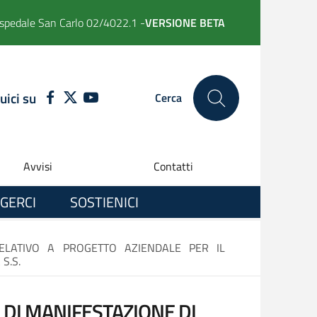
spedale San Carlo 02/4022.1 -
VERSIONE BETA
uici su
FACEBOOK
TWITTER
YOUTUBE
Cerca
Avvisi
Contatti
GERCI
SOSTIENICI
RELATIVO A PROGETTO AZIENDALE PER IL
S.S.
 DI MANIFESTAZIONE DI