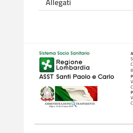
Allegati
A
S
C
p
P
V
C
P
V
C