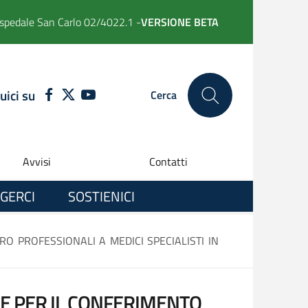
spedale San Carlo 02/4022.1 -
VERSIONE BETA
uici su
FACEBOOK
TWITTER
YOUTUBE
Cerca
Avvisi
Contatti
GERCI
SOSTIENICI
RO PROFESSIONALI A MEDICI SPECIALISTI IN
SE PER IL CONFERIMENTO