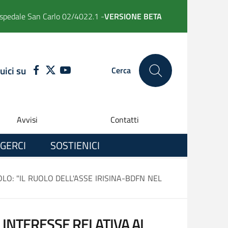
spedale San Carlo 02/4022.1 -
VERSIONE BETA
uici su
FACEBOOK
TWITTER
YOUTUBE
Cerca
Avvisi
Contatti
GERCI
SOSTIENICI
LO: "IL RUOLO DELL'ASSE IRISINA-BDFN NEL
 INTERESSE RELATIVA AL