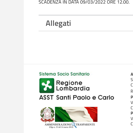
SCADENZA IN DATA 09/03/2022 ORE 12.00.
Allegati
A
S
C
p
P
V
C
P
V
C