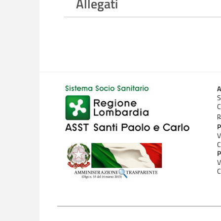
Allegati
A
S
C
p
P
V
C
P
V
C