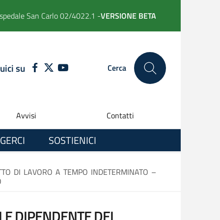
spedale San Carlo 02/4022.1 -
VERSIONE BETA
uici su
FACEBOOK
TWITTER
YOUTUBE
Cerca
Avvisi
Contatti
GERCI
SOSTIENICI
TTO DI LAVORO A TEMPO INDETERMINATO –
O
ALE DIPENDENTE DEL