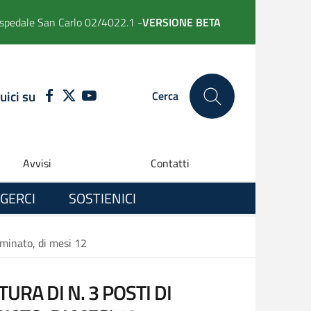
spedale San Carlo 02/4022.1 -
VERSIONE BETA
uici su
FACEBOOK
TWITTER
YOUTUBE
Cerca
Avvisi
Contatti
GERCI
SOSTIENICI
erminato, di mesi 12
URA DI N. 3 POSTI DI