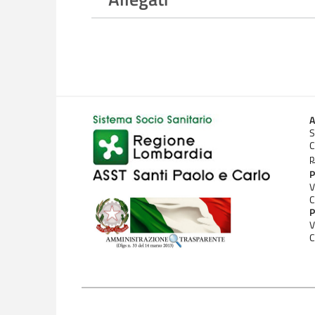
A
S
C
p
P
V
C
P
V
C