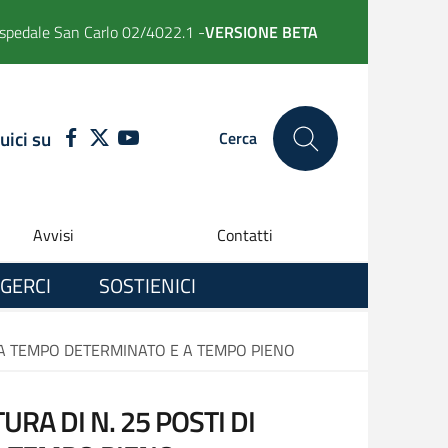
spedale San Carlo 02/4022.1 -
VERSIONE BETA
uici su
FACEBOOK
TWITTER
YOUTUBE
Cerca
Avvisi
Contatti
GERCI
SOSTIENICI
A, A TEMPO DETERMINATO E A TEMPO PIENO
RA DI N. 25 POSTI DI