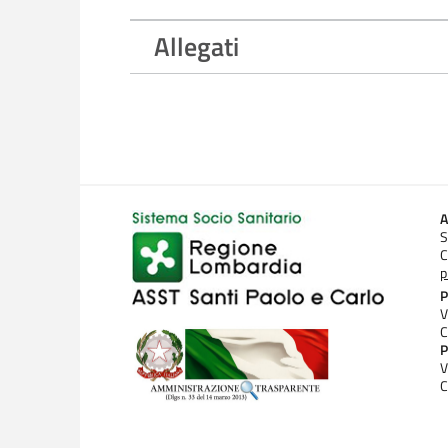
Allegati
A
S
C
p
P
V
C
P
V
C