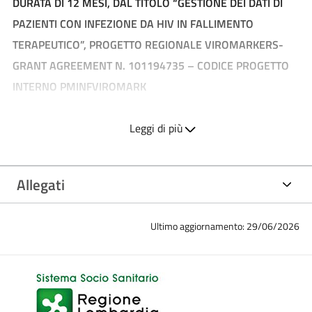
DURATA DI 12 MESI, DAL TITOLO “GESTIONE DEI DATI DI
PAZIENTI CON INFEZIONE DA HIV IN FALLIMENTO
TERAPEUTICO”, PROGETTO REGIONALE VIROMARKERS-
GRANT AGREEMENT N. 101194735 – CODICE PROGETTO
INTERNO PMINFVIROMARK
scadenza ore 11.59 del 08 giugno 2026
Leggi di più
CONVOCAZIONE COLLOQUIO:
10 giugno 2026 alle ore 09.00
presso PRESIDIO SAN
Allegati
CARLO- VIA Pio II 3, Milano - UFFICIO CONCORSI, palazzina
6 - 3° piano
Ultimo aggiornamento: 29/06/2026