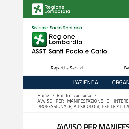
Salta al contenuto principale
Reparti e Servizi
Ba
L'AZIENDA
ORGAN
Home
/
Bandi di concorso
/
AVVISO PER MANIFESTAZIONE DI INTER
PROFESSIONALE, A PSICOLOGI, PER LE ATTIVIT
AVVISO PER MANIFES