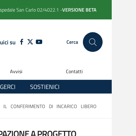
spedale San Carlo 02/4022.1 -
VERSIONE BETA
uici su
FACEBOOK
TWITTER
YOUTUBE
Cerca
Avvisi
Contatti
GERCI
SOSTIENICI
 IL CONFERIMENTO DI INCARICO LIBERO
IPAZIONE A PROGETTO