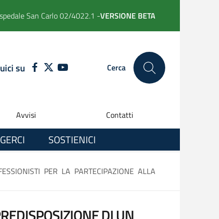
spedale San Carlo 02/4022.1 -
VERSIONE BETA
uici su
FACEBOOK
TWITTER
YOUTUBE
Cerca
Avvisi
Contatti
GERCI
SOSTIENICI
ESSIONISTI PER LA PARTECIPAZIONE ALLA
PREDISPOSIZIONE DI UN