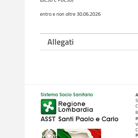
entro e non oltre 30.06.2026
Allegati
A
S
C
p
P
V
C
P