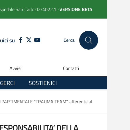
spedale San Carlo 02/4022.1 -
VERSIONE BETA
uici su
FACEBOOK
TWITTER
YOUTUBE
Cerca
Avvisi
Contatti
GERCI
SOSTIENICI
IPARTIMENTALE “TRAUMA TEAM” afferente al
ESPONSABILITA’ DELLA