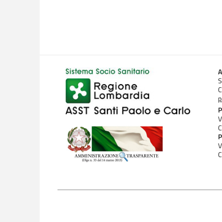
A
S
C
p
P
V
C
P
V
C