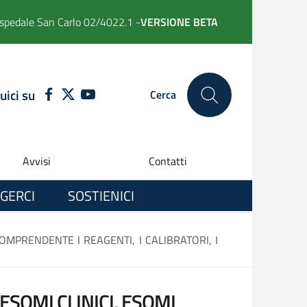
spedale San Carlo 02/4022.1 -
VERSIONE BETA
uici su
FACEBOOK
TWITTER
YOUTUBE
Cerca
Avvisi
Contatti
GERCI
SOSTIENICI
OMPRENDENTE I REAGENTI, I CALIBRATORI, I
SOMI CLINICI, ESOMI