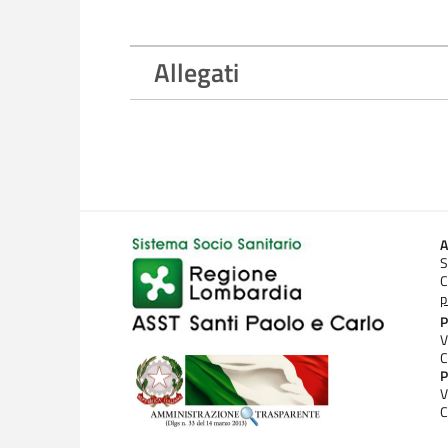
Allegati
A
S
C
p
P
V
C
P
V
C