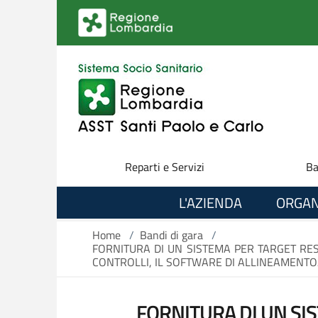
Salta al contenuto principale
Reparti e Servizi
Ba
L'AZIENDA
ORGAN
Home
/
Bandi di gara
/
FORNITURA DI UN SISTEMA PER TARGET RESE
CONTROLLI, IL SOFTWARE DI ALLINEAMENTO/
FORNITURA DI UN SI