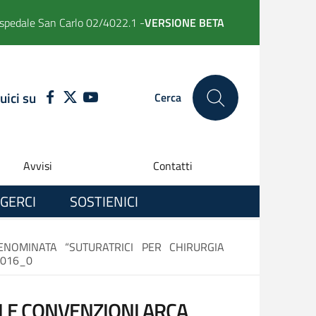
spedale San Carlo 02/4022.1 -
VERSIONE BETA
uici su
FACEBOOK
TWITTER
YOUTUBE
Cerca
Avvisi
Contatti
GERCI
SOSTIENICI
ENOMINATA “SUTURATRICI PER CHIRURGIA
2016_0
LLE CONVENZIONI ARCA