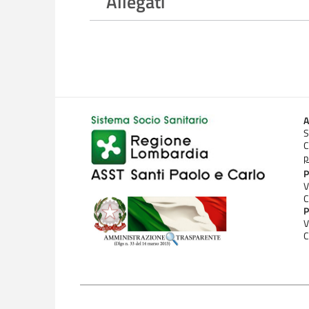
Allegati
A
S
C
p
P
V
C
P
V
C