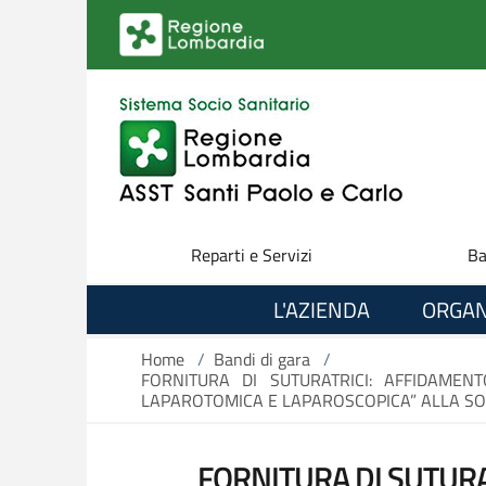
Salta al contenuto principale
Reparti e Servizi
Ba
L'AZIENDA
ORGAN
Home
/
Bandi di gara
/
FORNITURA DI SUTURATRICI: AFFIDAMEN
LAPAROTOMICA E LAPAROSCOPICA” ALLA SOC
FORNITURA DI SUTURA