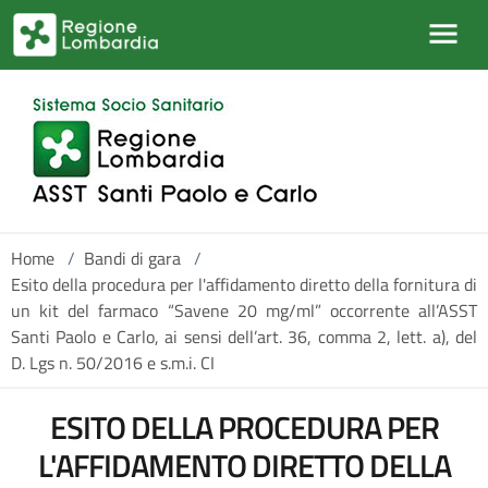
Salta al contenuto principale
Home
/
Bandi di gara
/
Esito della procedura per l'affidamento diretto della fornitura di
un kit del farmaco “Savene 20 mg/ml” occorrente all’ASST
Santi Paolo e Carlo, ai sensi dell’art. 36, comma 2, lett. a), del
D. Lgs n. 50/2016 e s.m.i. CI
ESITO DELLA PROCEDURA PER
L'AFFIDAMENTO DIRETTO DELLA