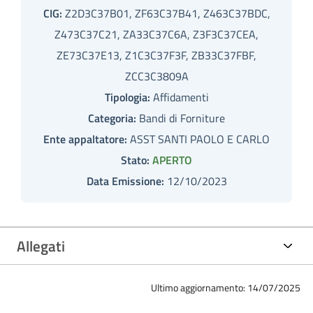
CIG:
Z2D3C37B01, ZF63C37B41, Z463C37BDC,
Z473C37C21, ZA33C37C6A, Z3F3C37CEA,
ZE73C37E13, Z1C3C37F3F, ZB33C37FBF,
ZCC3C3809A
Tipologia:
Affidamenti
Categoria:
Bandi di Forniture
Ente appaltatore:
ASST SANTI PAOLO E CARLO
Stato:
APERTO
Data Emissione:
12/10/2023
Allegati
Ultimo aggiornamento: 14/07/2025