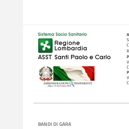
A
S
C
p
P
V
C
P
V
C
BANDI DI GARA