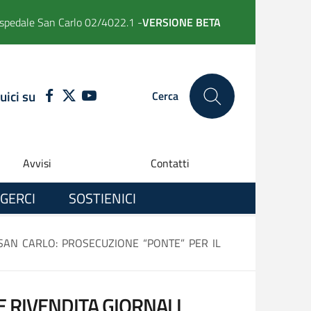
spedale San Carlo 02/4022.1 -
VERSIONE BETA
uici su
FACEBOOK
TWITTER
YOUTUBE
Cerca
Avvisi
Contatti
GERCI
SOSTIENICI
 SAN CARLO: PROSECUZIONE “PONTE” PER IL
E RIVENDITA GIORNALI