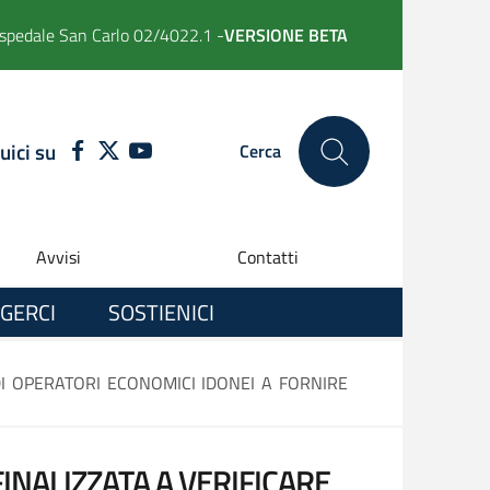
spedale San Carlo 02/4022.1 -
VERSIONE BETA
uici su
FACEBOOK
TWITTER
YOUTUBE
Cerca
Avvisi
Contatti
GERCI
SOSTIENICI
DI OPERATORI ECONOMICI IDONEI A FORNIRE
INALIZZATA A VERIFICARE