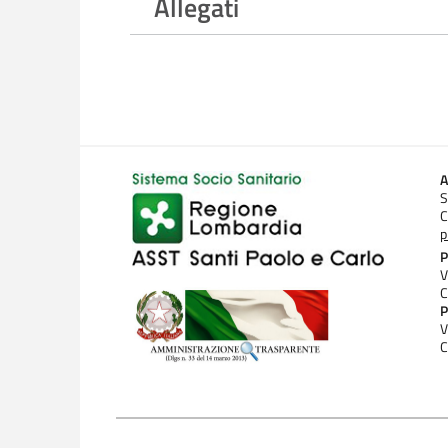
Allegati
A
S
C
p
P
V
C
P
V
C