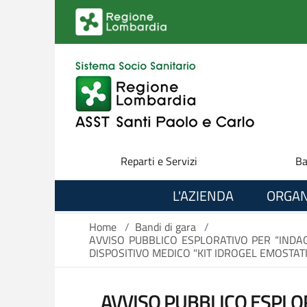
Salta al contenuto principale
Reparti e Servizi
Ba
L'AZIENDA
ORGAN
Home
/
Bandi di gara
/
AVVISO PUBBLICO ESPLORATIVO PER “INDAG
DISPOSITIVO MEDICO "KIT IDROGEL EMOSTAT
AVVISO PUBBLICO ESPLOR